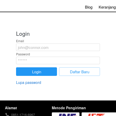
Blog
Keranjang
Login
Email
Password
`
Login
`
Daftar Baru
Lupa password
Alamat
Metode Pengiriman
0851-1716-6967