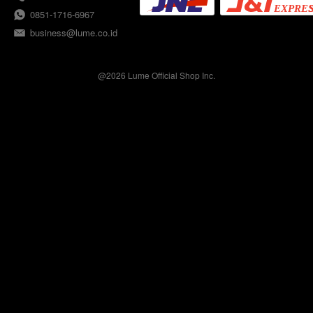
0851-1716-6967
business@lume.co.id
@
2026
Lume Official Shop Inc.