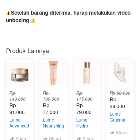
Setelah barang diterima, harap melakukan video 
unboxing 
Produk Lainnya
Rp 
Rp 
Rp 
Rp 58.000
140.000
108.000
115.000
Rp 
Rp 
Rp 
Rp 
29.000
91.000
77.000
79.000
Lume
Lume
Lume
Lume
Guasha
Advanced
Nourishing
Hydro
Massage
Barrier
Facial
Boost
Tools
Share
Moisturizer
Wash
Essence
Share
Share
Share